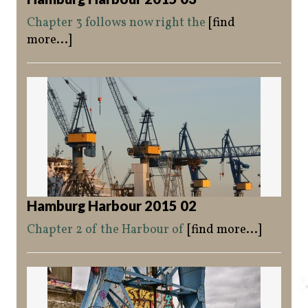
Chapter 3 follows now right the
[find
more...]
Hamburg Harbour 2015 02
Chapter 2 of the Harbour of
[find more...]