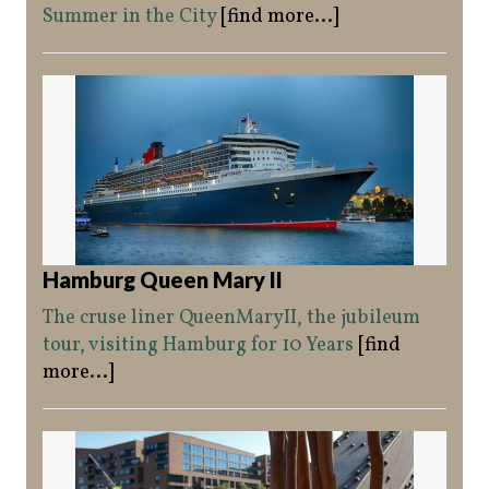
Summer in the City
[find more...]
Hamburg Queen Mary II
The cruse liner QueenMaryII, the jubileum
tour, visiting Hamburg for 10 Years
[find
more...]