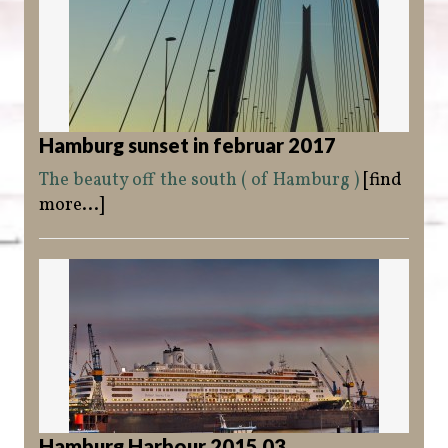
Hamburg sunset in februar 2017
The beauty off the south ( of Hamburg )
[find
more...]
Hamburg Harbour 2015 03