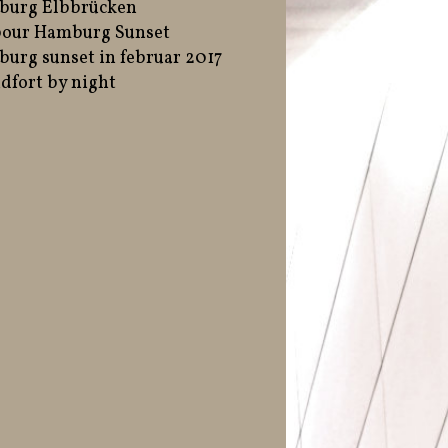
burg Elbbrücken
our Hamburg Sunset
urg sunset in februar 2017
dfort by night