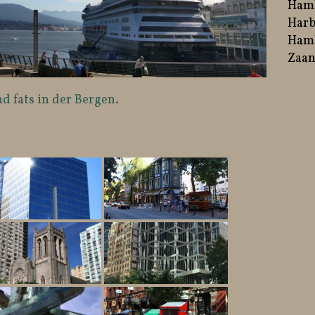
Ham
Harb
Hamb
Zaan
d fats in der Bergen.