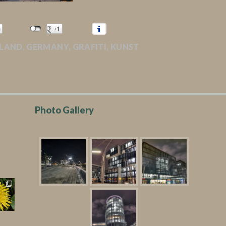
LAND
,
GERMANY
,
GRAFITI
,
KUNST
Photo Gallery