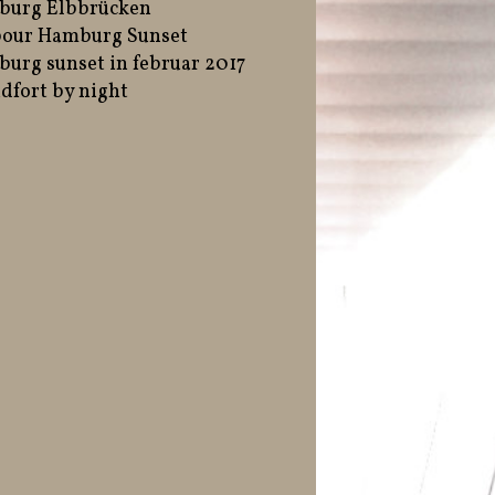
burg Elbbrücken
our Hamburg Sunset
urg sunset in februar 2017
dfort by night