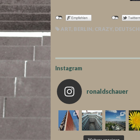
ART
,
BERLIN
,
CRAZY
,
DEUTSCH
Instagram
ronaldschauer