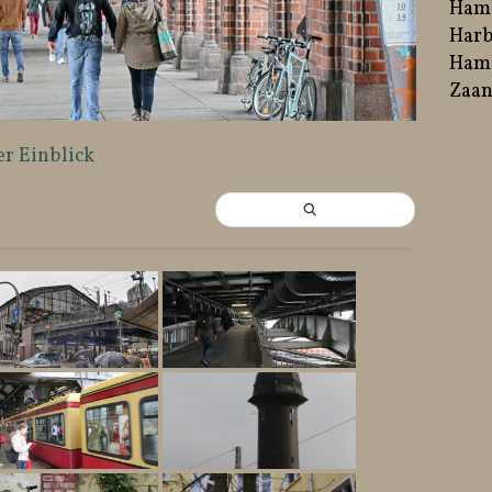
Ham
Harb
Hamb
Zaan
er Einblick