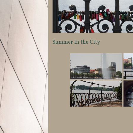
Summer in the City