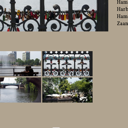
Ham
Harb
Hamb
Zaan