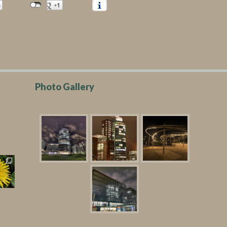
R
Photo Gallery